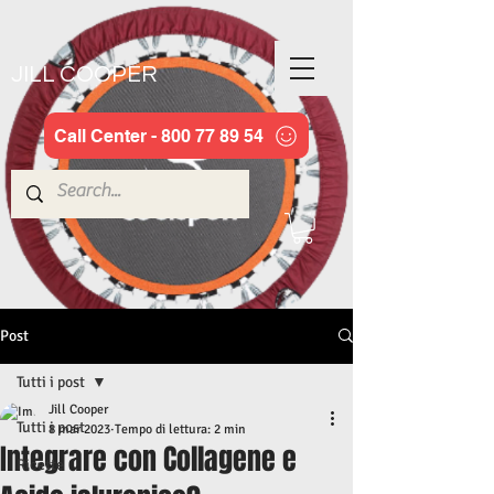
JILL COOPER
Call Center - 800 77 89 54
Post
Tutti i post
Jill Cooper
Tutti i post
8 mar 2023
Tempo di lettura: 2 min
Integrare con Collagene e
Ricette