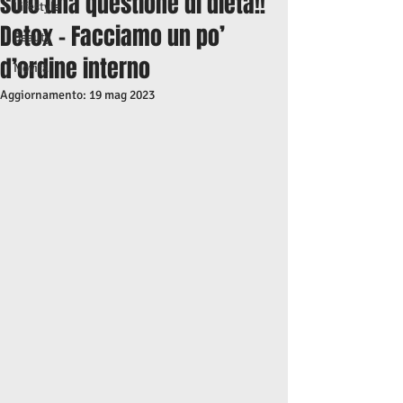
solo una questione di dieta!!
Lifestyle
Detox - Facciamo un po’
Beauty
d’ordine interno
Novità
Aggiornamento:
19 mag 2023