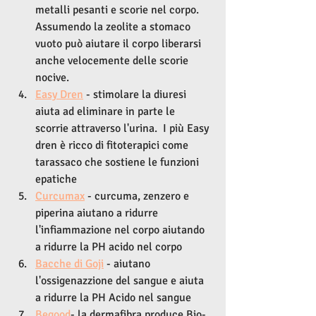
metalli pesanti e scorie nel corpo. 
Assumendo la zeolite a stomaco 
vuoto può aiutare il corpo liberarsi 
anche velocemente delle scorie 
nocive.
Easy Dren
 - stimolare la diuresi 
aiuta ad eliminare in parte le 
scorrie attraverso l'urina.  I più Easy 
dren è ricco di fitoterapici come 
tarassaco che sostiene le funzioni 
epatiche 
Curcumax
 - curcuma, zenzero e 
piperina aiutano a ridurre 
l'infiammazione nel corpo aiutando 
a ridurre la PH acido nel corpo
Bacche di Goji
 - aiutano 
l'ossigenazzione del sangue e aiuta 
a ridurre la PH Acido nel sangue
Begood
- la dermafibra produce Bio-