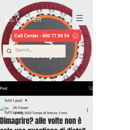
JILL COOPER
Call Center - 800 77 89 54
Post
Tutti i post
Jill Cooper
Tutti i post
18 mag 2023
Tempo di lettura: 2 min
Dimagrire? alle volte non è
Ricette