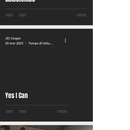
Jill Cooper
20 mar 2023
Tempo di lettura: 1 min
video
Yes I Can