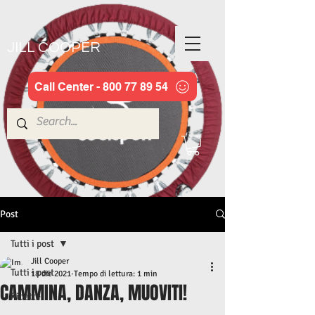
JILL COOPER
Call Center - 800 77 89 54
Post
Tutti i post
Jill Cooper
Tutti i post
18 dic 2021
Tempo di lettura: 1 min
CAMMINA, DANZA, MUOVITI!
Ricette