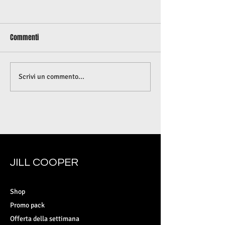
Commenti
ALLENATI IN CITTÀ
LO SAI CHE LO STRES
Scrivi un commento...
INGRASSARE?
JILL COOPER
Shop
Promo pack
Offerta della settimana