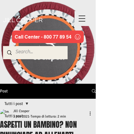
JILL COOPER
Call Center - 800 77 89 54
Post
Tutti i post
Jill Cooper
Tutti i post
3 nov 2021
Tempo di lettura: 2 min
ASPETTI UN BAMBINO? NON
Ricette