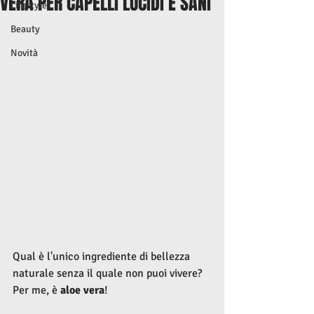
VERA PER CAPELLI LUCIDI E SANI
Lifestyle
Beauty
Novità
Qual è l'unico ingrediente di bellezza 
naturale senza il quale non puoi vivere? 
Per me, è
 aloe vera
!