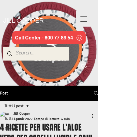
JILL COOPER
Call Center - 800 77 89 54
Post
Tutti i post
Jill Cooper
Tutti i post
22 mar 2022
Tempo di lettura: 4 min
4 RICETTE PER USARE L'ALOE
Ricette