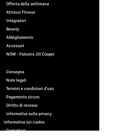
Oltre alla Garcinia questo integratore è
Offerta della settimana
ricco di vitamina C, vitamine del gruppo
Attrezzi Fitness
B, Xantoni, Niacina, Tiamina, fibre e
minerali importanti per l'organismo
Integratori
come rame, manganese, magnesio e
Beauty
sopratutto potassio.
Abbigliamento
Accessori
Ingredienti: 400 mg Garcinia
Mangostana es titolata 40%.
NOW - Palestra Jill Cooper
Avvertenze: E’ consigliabile consultare
Consegna
il medico in caso si segua una cura
farmacologica ed evitare l’utilizzo nel
Note legali
caso in cui si assumano farmaci
Termini e condizioni d'uso
anticoagulanti. Rivolgersi al medico
Pagamento sicuro
anche in caso di gravidanza o
allattamento.
Diritto di recesso
informativa sulla privacy
Consigli d’uso: assumere 1 capsula al
informativa sui cookie
giorno prima di un pasto principale
Contattaci