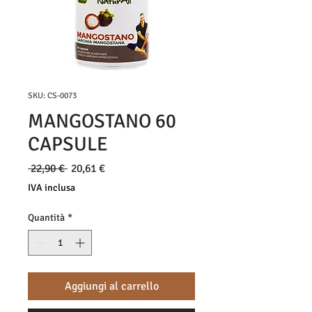
SKU: CS-0073
MANGOSTANO 60
CAPSULE
Prezzo
Prezzo
 22,90 € 
20,61 €
regolare
scontato
IVA inclusa
Quantità
*
Aggiungi al carrello