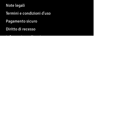
Note legali
Termini e condizioni d'uso
Pagamento sicuro
Diritto di recesso
informativa sulla privacy
informativa sui cookie
Contattaci
Contatti:
info@jillcooper.it
whatsapp
+39 375 63 50 809
Elijah Sunshine Inc S.r.l.