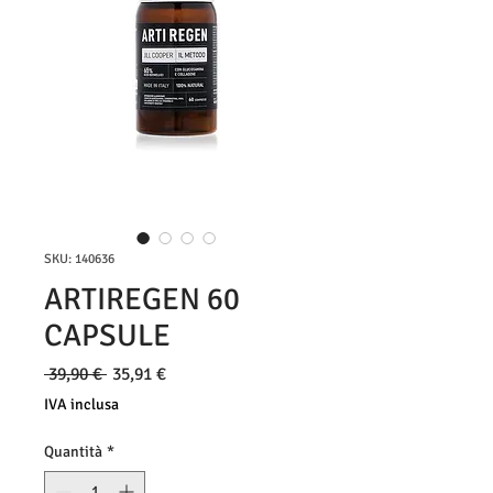
SKU: 140636
ARTIREGEN 60
CAPSULE
Prezzo
Prezzo
 39,90 € 
35,91 €
regolare
scontato
IVA inclusa
Quantità
*